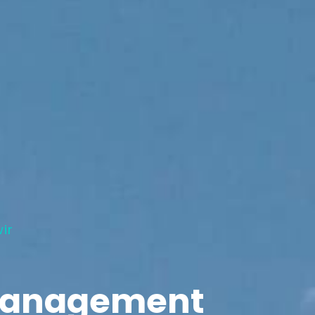
ir
management