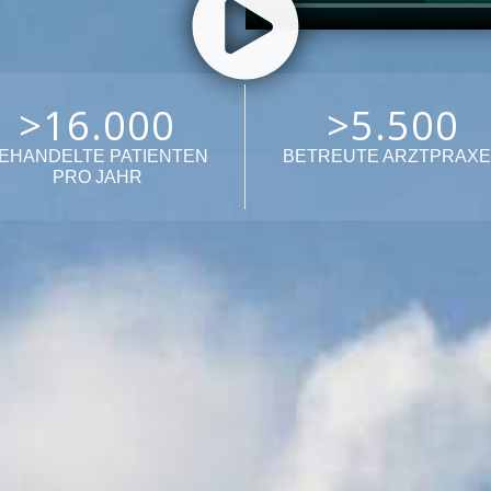
>
16.000
>
5.500
EHANDELTE PATIENTEN
BETREUTE ARZTPRAX
PRO JAHR